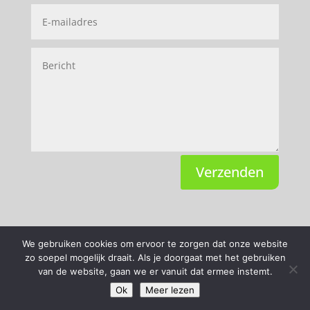
Verzenden
We gebruiken cookies om ervoor te zorgen dat onze website
zo soepel mogelijk draait. Als je doorgaat met het gebruiken
Cookies
Voorwaarden
Over ons
van de website, gaan we er vanuit dat ermee instemt.
Contact
Privacyverklaring
AVG / GDPR
Ok
Meer lezen